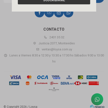
SUSCRIBIRME




CONTACTO
2401 35 32
Justicia 2077, Montevideo
ventas@loysa.com.uy
Lunes a Viernes 8:30 a 12:30 y 13:30 a 17:30 hs Sábados 9:00 a 13:00
hs
© Copyright 2026 / Loysa