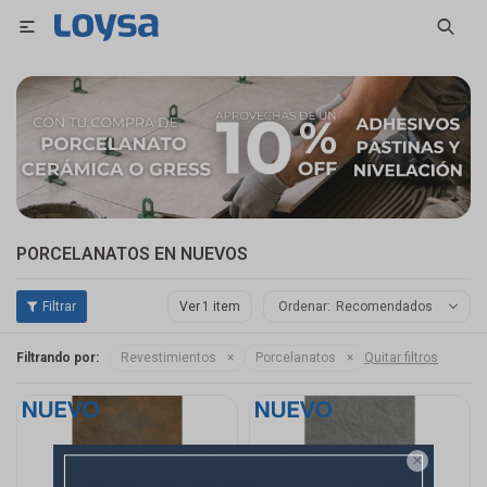

PORCELANATOS EN NUEVOS
Ver
Recomendados
Filtrando por:
Revestimientos
Porcelanatos
Quitar filtros
