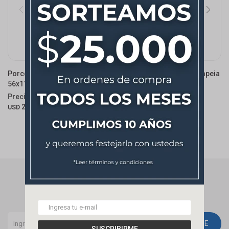
Porcelanato Corten Oxido
Porcelanato Pietra Di Pompeia
56x113cm
56x113cm
27,90
32,90
USD
USD
NEWSLETTER
¡Suscribite y recibí todas nuestras novedades!
SUSCRIBIRME