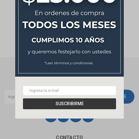
NEWSLETTER
¡Suscribite y recibí todas nuestras novedades!
SUSCRIBIRME
SUSCRIBIRME




CONTACTO