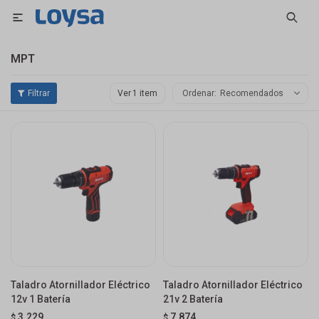

MPT
Ver
Recomendados
Taladro Atornillador Eléctrico
Taladro Atornillador Eléctrico
12v 1 Batería
21v 2 Batería
3.229
7.874
$
$