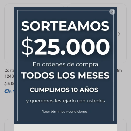

Cortador De Cerámica 110mm
Lijadora Orbital 110x100 Mm
1240w Mtp
240w
5.066
3.510
$
$
ENVÍO EXPRESS
ENVÍO EXPRESS