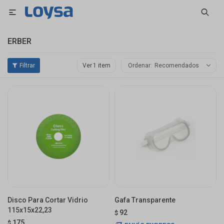

ERBER
Ver
Recomendados
Disco Para Cortar Vidrio
Gafa Transparente
115x15x22,23
92
$
175
$