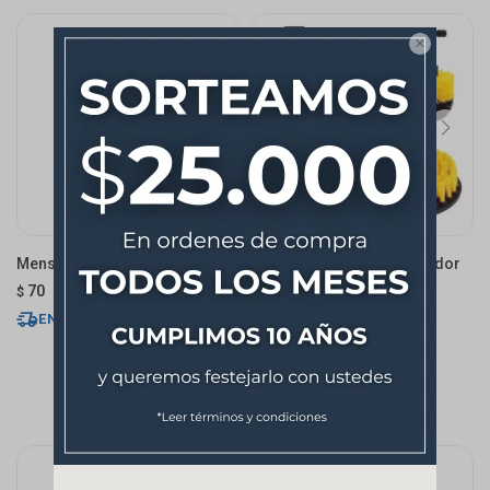

Mensula 12" X 14"
Cepillo Limpieza Atornillador
Taladro 6 Unidades
70
$
1.026
$
ENVÍO EXPRESS
ENVÍO EXPRESS