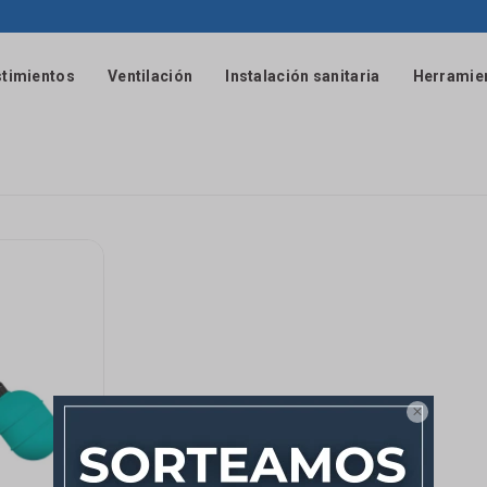
timientos
Ventilación
Instalación sanitaria
Herramie
