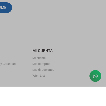
IRME
MI CUENTA
Mi cuenta
y Garantías
Mis compras
Mis direcciones
Wish List