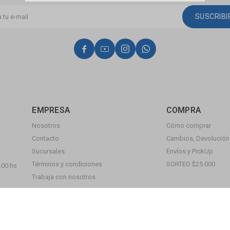
SUSCRIB




EMPRESA
COMPRA
Nosotros
Cómo comprar
Contacto
Cambios, Devolución 
Sucursales
Envíos y PickUp
Términos y condiciones
SORTEO $25.000
:00 hs
Trabaja con nosotros