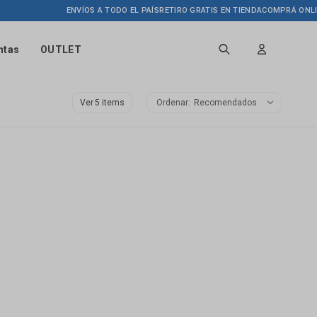
ENVÍOS A TODO EL PAÍS
RETIRO GRATIS EN TIENDA
COMPRÁ ONLINE 
ntas
OUTLET
Ver
Recomendados