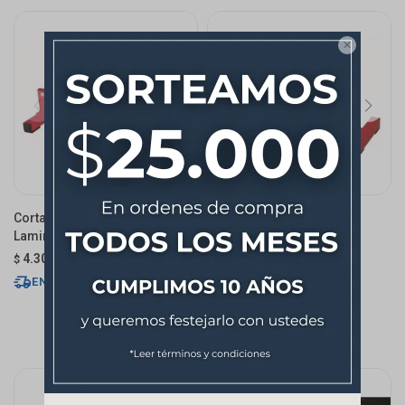

Cortador Para Pisos
Cortador Para Pisos
Laminados Pl200
Laminados Pl300
4.309
5.390
$
$
ENVÍO EXPRESS
ENVÍO EXPRESS