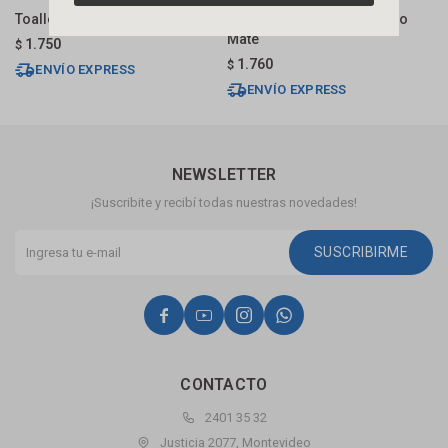
Toallero De Aro Celtic Grafito
Toallero Doble 50cm Negro
T
Mate
1.750
$
$
1.760
$
ENVÍO EXPRESS
ENVÍO EXPRESS
NEWSLETTER
¡Suscribite y recibí todas nuestras novedades!
SUSCRIBIRME




CONTACTO
2401 35 32
Justicia 2077, Montevideo