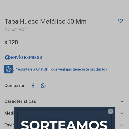
Tapa Hueco Metálico 50 Mm
KZ11-KZ11
120
$
ENVÍO EXPRESS
¿Preguntále a ChatGPT que ventajas tiene este producto?


Características

Medios de pago
Envíos