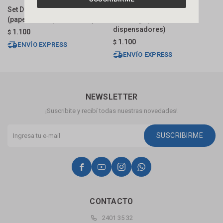
Set De Baño 6 Pz Rosa Y Cromo
Set De Baño 6 Pz Negra Y
S
(papelera-dispensadores)
Cromo (papelera-
(
dispensadores)
1.100
$
$
1.100
$
ENVÍO EXPRESS
ENVÍO EXPRESS
NEWSLETTER
¡Suscribite y recibí todas nuestras novedades!
SUSCRIBIRME




CONTACTO
2401 35 32