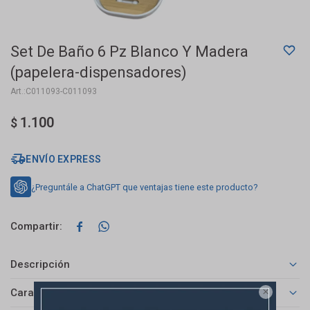
Set De Baño 6 Pz Blanco Y Madera
(papelera-dispensadores)
C011093-C011093
1.100
$
ENVÍO EXPRESS
¿Preguntále a ChatGPT que ventajas tiene este producto?


Descripción
Características
