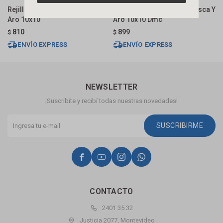
Rejilla Cromada Con Rosca Y
Rejilla Negro Mate Con Rosca Y
E
Aro 10x10
Aro 10x10 Dmc
P
810
899
$
$
$
ENVÍO EXPRESS
ENVÍO EXPRESS
NEWSLETTER
¡Suscribite y recibí todas nuestras novedades!
SUSCRIBIRME




CONTACTO
2401 35 32
Justicia 2077, Montevideo