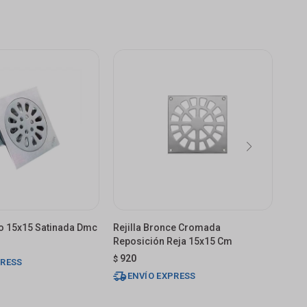
iso 15x15 Satinada Dmc
Rejilla Bronce Cromada
Reji
Reposición Reja 15x15 Cm
Repo
920
96
$
$
PRESS
ENVÍO EXPRESS
E