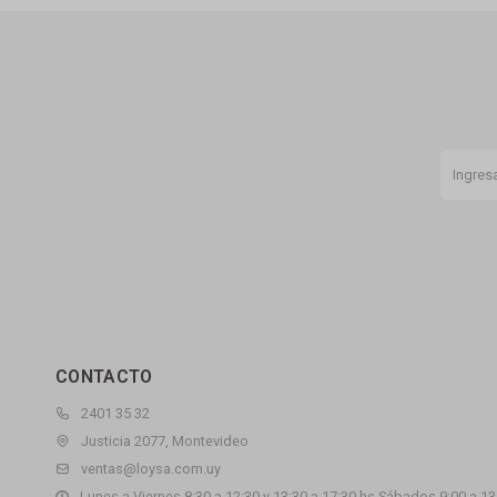
CONTACTO
2401 35 32
Justicia 2077, Montevideo
ventas@loysa.com.uy
Lunes a Viernes 8:30 a 12:30 y 13:30 a 17:30 hs Sábados 9:00 a 13