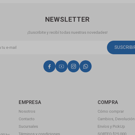
NEWSLETTER
¡Suscribite y recibí todas nuestras novedades!
SUSCRIB




EMPRESA
COMPRA
Nosotros
Cómo comprar
Contacto
Cambios, Devolución 
Sucursales
Envíos y PickUp
Términos y condiciones
SORTEO $25.000
:00 hs