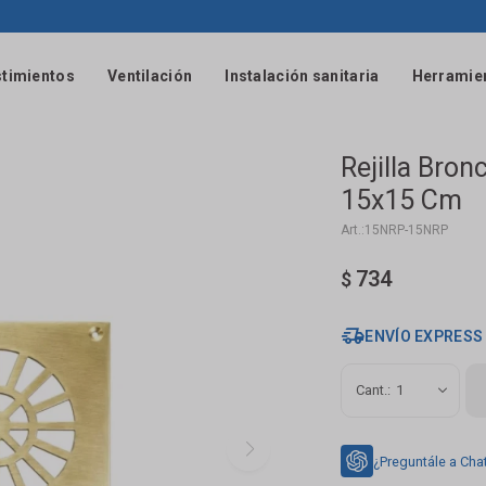
timientos
Ventilación
Instalación sanitaria
Herramie
Rejilla Bron
15x15 Cm
15NRP-15NRP
734
$
ENVÍO EXPRESS
1
¿Preguntále a Cha