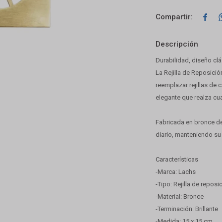

Descripción
Durabilidad, diseño cl
La Rejilla de Reposici
reemplazar rejillas de
elegante que realza cu
Fabricada en bronce de 
diario, manteniendo su 
Características
-Marca: Lachs
-Tipo: Rejilla de reposi
-Material: Bronce
-Terminación: Brillante
-Medida: 15 x 15 cm