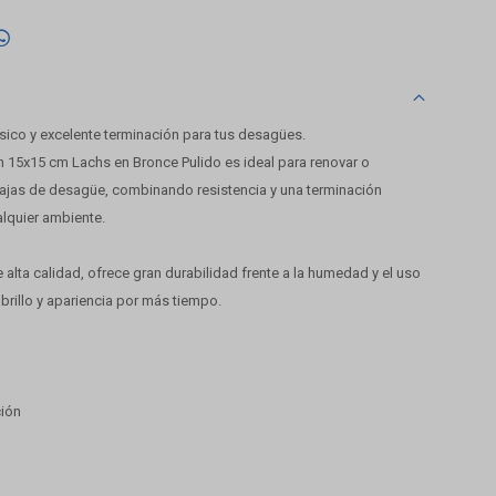

ásico y excelente terminación para tus desagües.
ón 15x15 cm Lachs en Bronce Pulido es ideal para renovar o
 cajas de desagüe, combinando resistencia y una terminación
alquier ambiente.
alta calidad, ofrece gran durabilidad frente a la humedad y el uso
brillo y apariencia por más tiempo.
ción