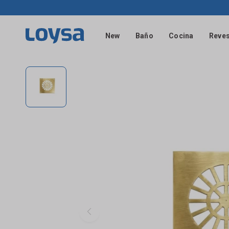
New
Baño
Cocina
Reves