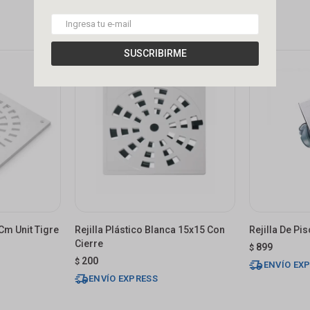
SUSCRIBIRME
 Cm Unit Tigre
Rejilla Plástico Blanca 15x15 Con
Rejilla De P
Cierre
899
$
200
$
ENVÍO EX
ENVÍO EXPRESS