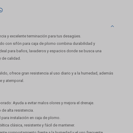

ncia y excelente terminación para tus desagües.
lido con sifón para caja de plomo combina durabilidad y
ideal para baños, lavaderos y espacios donde se busca una
y de calidad.
lido, ofrece gran resistencia al uso diario y a la humedad, además
e y atemporal.
rporado: Ayuda a evitar malos olores y mejora el drenaje.
 de alta resistencia.
l para instalación en caja de plomo.
ética clásica, resistente y fácil de mantener.
lente comportamiento frente a la humedad y el uso frecuente.