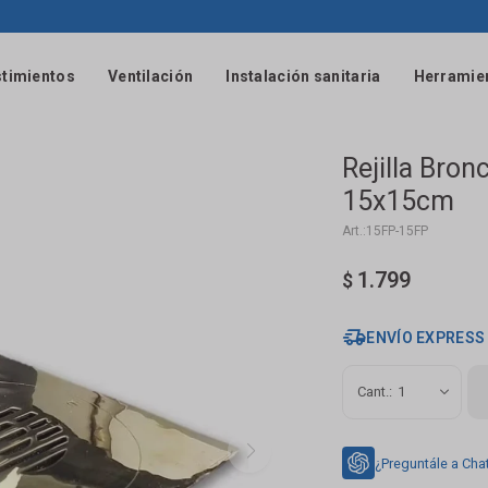
timientos
Ventilación
Instalación sanitaria
Herramie
Rejilla Bron
15x15cm
15FP-15FP
1.799
$
ENVÍO EXPRESS
1
¿Preguntále a Cha