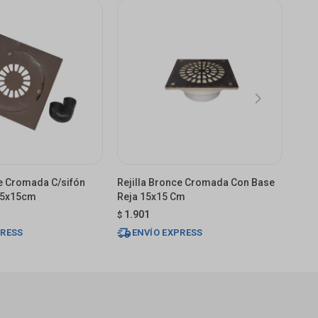
ce Cromada C/sifón
Rejilla Bronce Cromada Con Base
Elle
15x15cm
Reja 15x15 Cm
Negr
1.901
2.
$
$
PRESS
ENVÍO EXPRESS
E