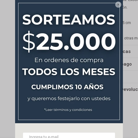

-Fácil instalación.
Medida: 15 x 15 cm
*Disponible en otras 
Características
Medios de pago
Envíos
Cambios y Devoluc