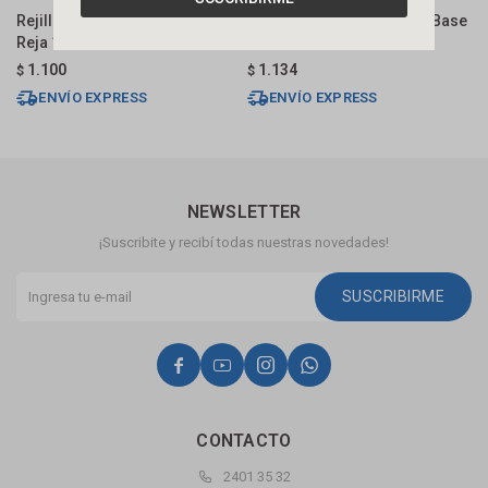
Rejilla Bronce Pulido Con Base
Rejilla Bronce Pulida Con Base
R
Reja 10x10 Cm
Lisa 10x10 Cm
B
1.100
1.134
$
$
$
ENVÍO EXPRESS
ENVÍO EXPRESS
NEWSLETTER
¡Suscribite y recibí todas nuestras novedades!
SUSCRIBIRME




CONTACTO
2401 35 32