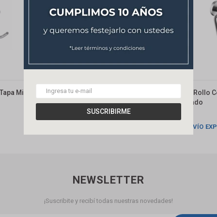
 Tapa Milano
Porta Rollo Con Tapa Negro Mate
Porta Rollo C
Noar
Satinado
SUSCRIBIRME
699
850
$
$
ENVÍO EXPRESS
ENVÍO EX
NEWSLETTER
¡Suscribite y recibí todas nuestras novedades!