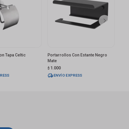
on Tapa Celtic
Portarrollos Con Estante Negro
Port
Mate
1.
$
1.000
$
E
PRESS
ENVÍO EXPRESS