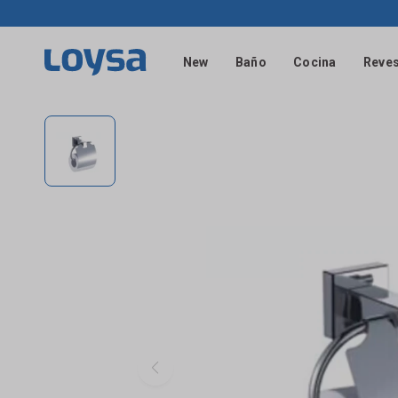
New
Baño
Cocina
Reves