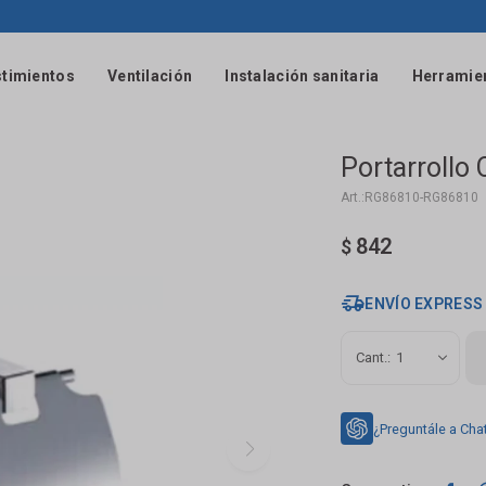
timientos
Ventilación
Instalación sanitaria
Herramie
Portarrollo
RG86810-RG86810
842
$
ENVÍO EXPRESS
1
¿Preguntále a Cha