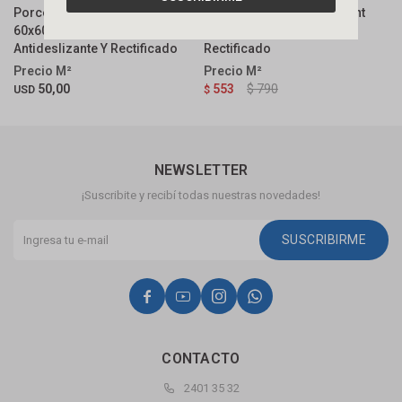
Porcelanato Track Gr Hard
Porcelanato Studio Cement
P
60x60 Cm Satinado
81x81 Cm Satinado Y
C
Antideslizante Y Rectificado
Rectificado
$
50,00
553
$
790
USD
$
NEWSLETTER
¡Suscribite y recibí todas nuestras novedades!
SUSCRIBIRME




CONTACTO
2401 35 32