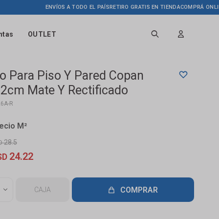
ENVÍOS A TODO EL PAÍS
RETIRO GRATIS EN TIENDA
COMPRÁ ONLINE HAS
ntas
OUTLET
o Para Piso Y Pared Copan
2cm Mate Y Rectificado
26A-R
28.5
D
24.22
SD
COMPRAR
CAJA