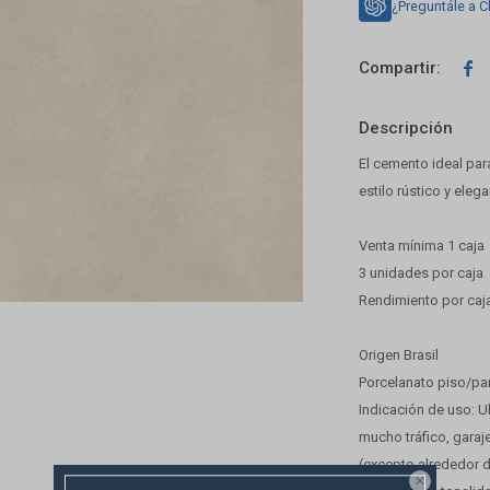
¿Preguntále a C

Descripción
El cemento ideal par
estilo rústico y eleg
Venta mínima 1 caja
3 unidades por caja
Rendimiento por caj
Origen Brasil
Porcelanato piso/pa
Indicación de uso: U
mucho tráfico, garaj
(excepto alrededor d
