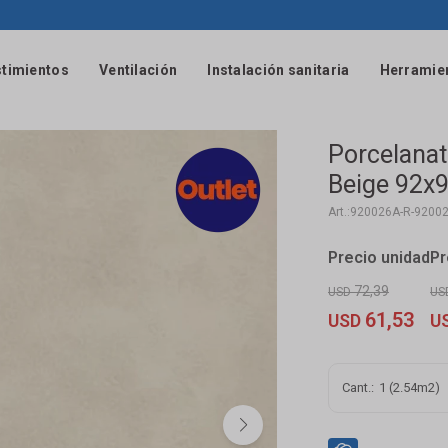
timientos
Ventilación
Instalación sanitaria
Herramie
Porcelanat
Beige 92x9
920026A-R-9200
72,39
USD
US
61,53
USD
U
1 (2.54m2)