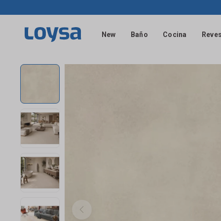
New
Baño
Cocina
Reves