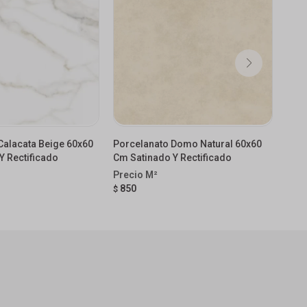
Calacata Beige 60x60
Porcelanato Domo Natural 60x60
Porc
Y Rectificado
Cm Satinado Y Rectificado
Sati
850
85
$
$