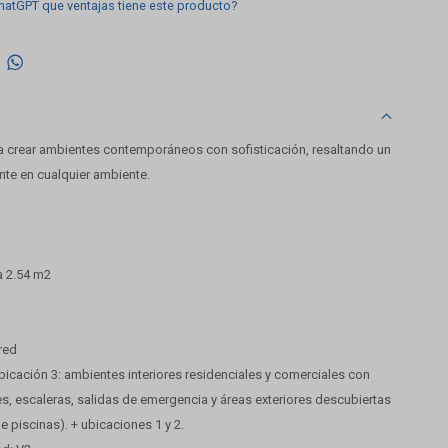
hatGPT que ventajas tiene este producto?

a crear ambientes contemporáneos con sofisticación, resaltando un
ante en cualquier ambiente.
a 2.54 m2
red
bicación 3: ambientes interiores residenciales y comerciales con
es, escaleras, salidas de emergencia y áreas exteriores descubiertas
e piscinas). + ubicaciones 1 y 2.