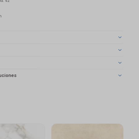
ad: V2
m
uciones