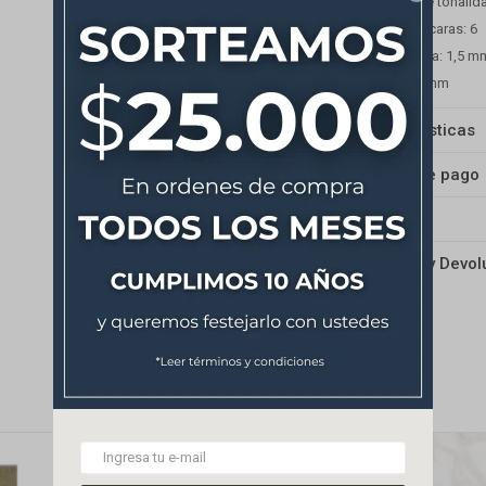
Variación de tonalid
Número de caras: 6
Junta mínima: 1,5 m
Espesor: 8 mm
Características
Medios de pago
Envíos
Cambios y Devol