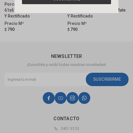
Porcelanato Kotel Mineral
Porcelanato Kotel Titanio
P
61x61 Cm Antideslizante Mate
61x61 Cm Antideslizante Mate
C
Y Rectificado
Y Rectificado
R
790
790
$
$
$
NEWSLETTER
¡Suscribite y recibí todas nuestras novedades!
SUSCRIBIRME




CONTACTO
2401 35 32