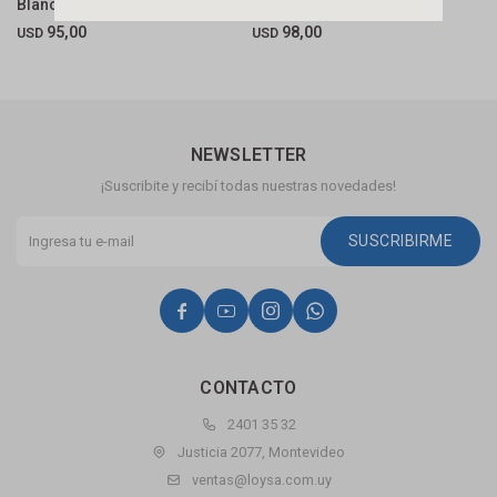
Blanco Anti Bacteriano
Duo 1 1/2" Dn40
M
95,00
98,00
USD
USD
U
NEWSLETTER
¡Suscribite y recibí todas nuestras novedades!
SUSCRIBIRME




CONTACTO
2401 35 32
Justicia 2077, Montevideo
ventas@loysa.com.uy