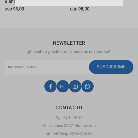
Blanco Anti Bacteriano
Duo 1 1/2" Dn40
M
95,00
98,00
USD
USD
U
NEWSLETTER
¡Suscribite y recibí todas nuestras novedades!
SUSCRIBIRME




CONTACTO
2401 35 32
Justicia 2077, Montevideo
ventas@loysa.com.uy