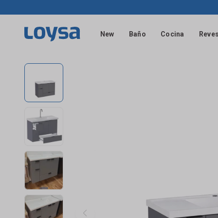
New
Baño
Cocina
Reves