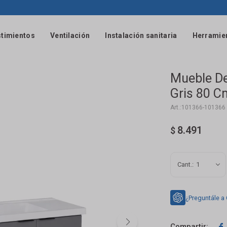
timientos
Ventilación
Instalación sanitaria
Herramie
Mueble De
Gris 80 C
101366-101366
8.491
$
1
¿Preguntále a
