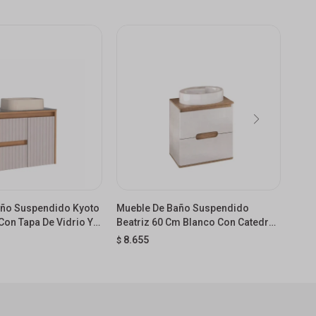
año Suspendido Kyoto
Mueble De Baño Suspendido
Mue
Con Tapa De Vidrio Y
Beatriz 60 Cm Blanco Con Catedral
Ceci
za
Con Bacha
8.655
8.
$
$