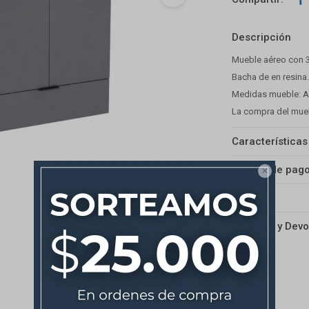
Descripción
Mueble aéreo con 3
Bacha de en resina
Medidas mueble: An
La compra del mueble
Características
Medios de pag

Envíos
Cambios y Devo