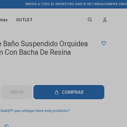
ENVÍOS A TODO EL PAÍS
RETIRO GRATIS EN TIENDA
COMPRÁ ONLINE HA
ntas
OUTLET
 Baño Suspendido Orquidea
m Con Bacha De Resina
COMPRAR
UNIDAD
 ChatGPT que ventajas tiene este producto?
