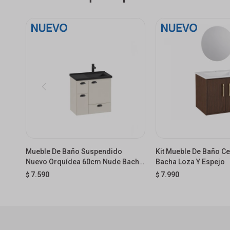
Mueble De Baño Suspendido
Kit Mueble De Baño C
Nuevo Orquídea 60cm Nude Bacha
Bacha Loza Y Espejo
Negra
7.590
7.990
$
$