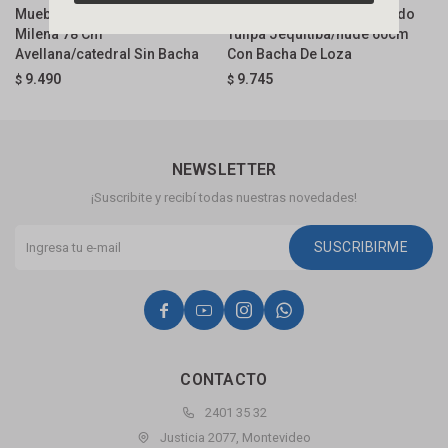
Mueble De Baño Suspendido
Mueble De Baño Suspendido
M
Milena 78 Cm
Tulipa Jequitiba/nude 60cm
S
Avellana/catedral Sin Bacha
Con Bacha De Loza
$
9.490
9.745
$
$
NEWSLETTER
¡Suscribite y recibí todas nuestras novedades!
SUSCRIBIRME




CONTACTO
2401 35 32
Justicia 2077, Montevideo