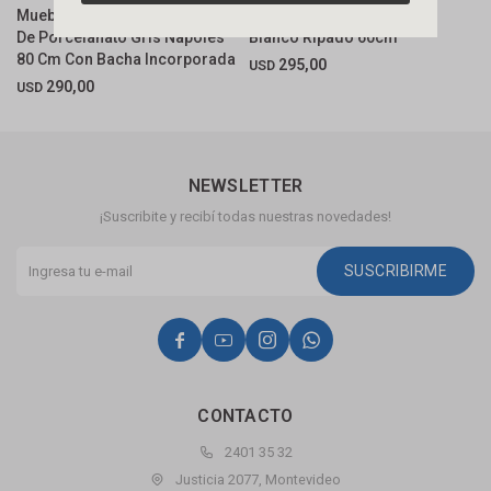
Mueble De Baño Suspendido
Mueble De Baño 2 Cajones
M
De Porcelanato Gris Napoles
Blanco Ripado 60cm
G
80 Cm Con Bacha Incorporada
D
295,00
USD
290,00
USD
U
NEWSLETTER
¡Suscribite y recibí todas nuestras novedades!
SUSCRIBIRME




CONTACTO
2401 35 32
Justicia 2077, Montevideo