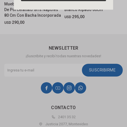
Mueble De Baño Suspendido
Mueble De Baño 2 Cajones
M
De Porcelanato Gris Napoles
Blanco Ripado 60cm
G
80 Cm Con Bacha Incorporada
D
295,00
USD
290,00
USD
U
NEWSLETTER
¡Suscribite y recibí todas nuestras novedades!
SUSCRIBIRME




CONTACTO
2401 35 32
Justicia 2077, Montevideo