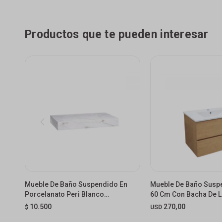
Productos que te pueden interesar
Mueble De Baño Suspendido En
Mueble De Baño Susp
Porcelanato Peri Blanco
60 Cm Con Bacha De 
Marmolado Pulido 80 Cm Sin
10.500
270,00
$
USD
Bacha