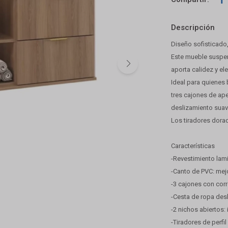
Descripción
Diseño sofisticado,
Este mueble suspe
aporta calidez y el
Ideal para quienes
tres cajones de ape
deslizamiento suav
Los tiradores dora
Características
-Revestimiento lam
-Canto de PVC: mejo
-3 cajones con cor
-Cesta de ropa desl
-2 nichos abiertos:
-Tiradores de perfi