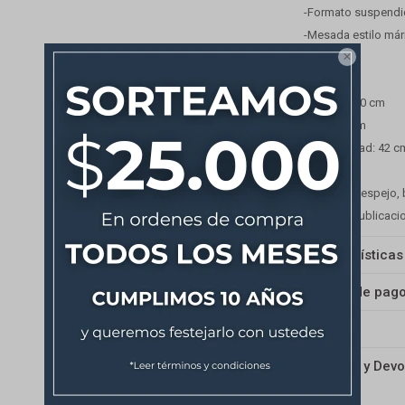
-Formato suspendido
-Mesada estilo márm

Medidas
-Ancho: 100 cm
-Alto: 50 cm
-Profundidad: 42 c
No incluye espejo, 
nuestras publicaci
Características
Medios de pag
Envíos
Cambios y Devo