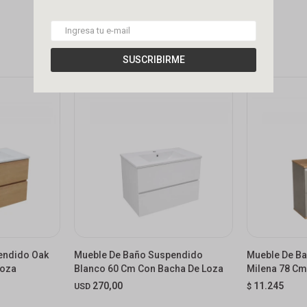
SUSCRIBIRME
endido Oak
Mueble De Baño Suspendido
Mueble De B
Loza
Blanco 60 Cm Con Bacha De Loza
Milena 78 Cm
Con Bacha
270,00
11.245
USD
$