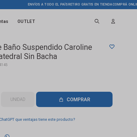
ENVÍOS A TODO EL PAÍS
RETIRO GRATIS EN TIENDA
COMPRÁ ONLINE HAS
ntas
OUTLET
 Baño Suspendido Caroline
tedral Sin Bacha
4145
COMPRAR
UNIDAD
 ChatGPT que ventajas tiene este producto?
