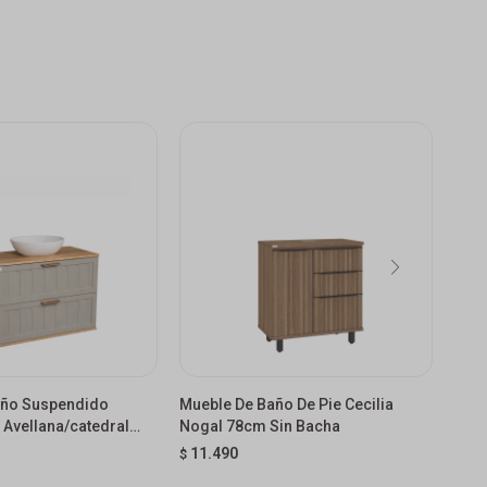
año Suspendido
Mueble De Baño De Pie Cecilia
Mue
 Avellana/catedral
Nogal 78cm Sin Bacha
Adel
11.490
11
$
$