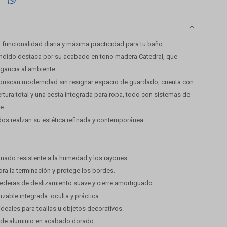
 funcionalidad diaria y máxima practicidad para tu baño.
ndido destaca por su acabado en tono madera Catedral, que
egancia al ambiente.
 buscan modernidad sin resignar espacio de guardado, cuenta con
rtura total y una cesta integrada para ropa, todo con sistemas de
e.
dos realzan su estética refinada y contemporánea.
inado resistente a la humedad y los rayones.
ra la terminación y protege los bordes.
rederas de deslizamiento suave y cierre amortiguado.
izable integrada: oculta y práctica.
 ideales para toallas u objetos decorativos.
l de aluminio en acabado dorado.