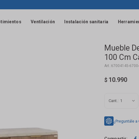
timientos
Ventilación
Instalación sanitaria
Herramie
Mueble De
100 Cm Ca
67004145-6700
10.990
$
1
¿Preguntále a
