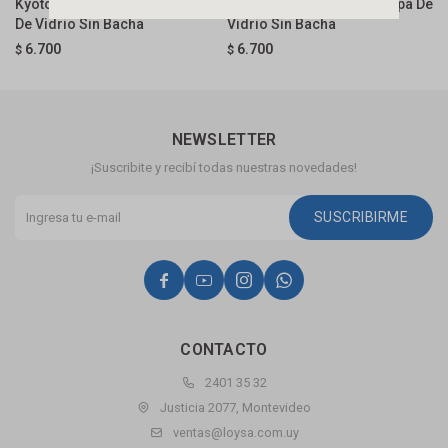
Kyoto Negro 61 Cm Con Tapa
Kyoto Beige 61 Cm Con Tapa De
B
De Vidrio Sin Bacha
Vidrio Sin Bacha
C
6.700
6.700
$
$
$
NEWSLETTER
¡Suscribite y recibí todas nuestras novedades!
SUSCRIBIRME




CONTACTO
2401 35 32
Justicia 2077, Montevideo
ventas@loysa.com.uy