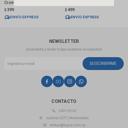
Cromo
Negra
B
399
499
$
$
$
ENVÍO EXPRESS
ENVÍO EXPRESS
NEWSLETTER
¡Suscribite y recibí todas nuestras novedades!
SUSCRIBIRME




CONTACTO
2401 35 32
Justicia 2077, Montevideo
ventas@loysa.com.uy