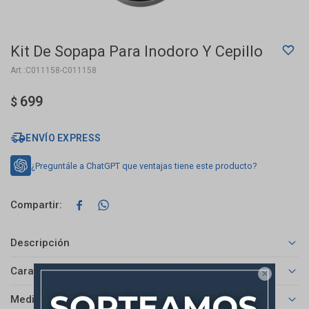
Kit De Sopapa Para Inodoro Y Cepillo
C011158-C011158
699
$
ENVÍO EXPRESS
¿Preguntále a ChatGPT que ventajas tiene este producto?


Descripción
Características

Medios de pago