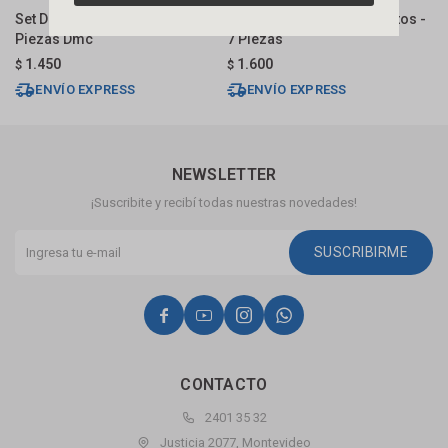
Set De Accesorios Oval 6
Conjunto Porta Condimentos -
K
Piezas Dmc
7 Piezas
M
1.450
1.600
$
$
$
ENVÍO EXPRESS
ENVÍO EXPRESS
NEWSLETTER
¡Suscribite y recibí todas nuestras novedades!
SUSCRIBIRME




CONTACTO
2401 35 32
Justicia 2077, Montevideo