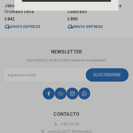
Jabonera De Pared Net Bronce
Jabonera Reja Con Ventosa
J
Cromado Deca
Cuadrado
G
842
890
$
$
$
ENVÍO EXPRESS
ENVÍO EXPRESS
NEWSLETTER
¡Suscribite y recibí todas nuestras novedades!
SUSCRIBIRME




CONTACTO
2401 35 32
Justicia 2077, Montevideo