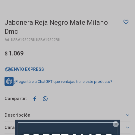
Jabonera Reja Negro Mate Milano
Dmc
KSBA19502BK-KSBA19502BK
1.069
$
ENVÍO EXPRESS
¿Preguntále a ChatGPT que ventajas tiene este producto?


Descripción

Características