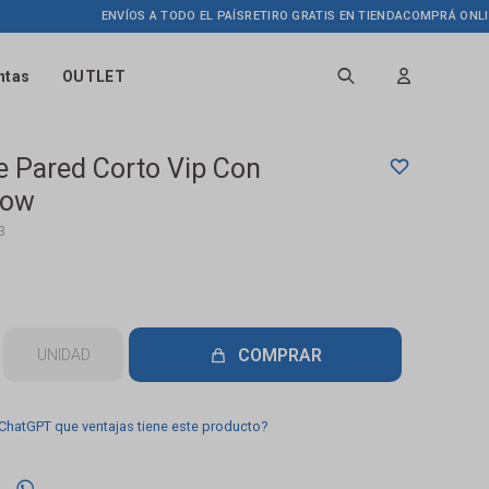
ENVÍOS A TODO EL PAÍS
RETIRO GRATIS EN TIENDA
COMPRÁ ONLINE HA
ntas
OUTLET
e Pared Corto Vip Con
low
3
COMPRAR
UNIDAD
 ChatGPT que ventajas tiene este producto?
