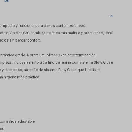
ompacto y funcional para baños contemporáneos.
odelo Vip de DMC combina estética minimalista y practicidad, ideal
cios sin perder confort.
cerámica grado A premium, ofrece excelente terminación,
limpieza. Incluye asiento ultra fino de resina con sistema Slow Close
e y silencioso, además de sistema Easy Clean que facilita el
a higiene más práctica.
con salida adaptable.
red.