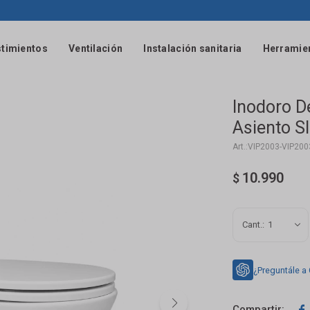
timientos
Ventilación
Instalación sanitaria
Herramie
Inodoro D
Asiento S
VIP2003-VIP200
10.990
$
1
¿Preguntále a
