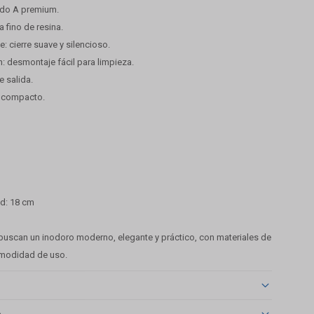
ado A premium.
a fino de resina.
: cierre suave y silencioso.
: desmontaje fácil para limpieza.
e salida.
 compacto.
ed: 18 cm
 buscan un inodoro moderno, elegante y práctico, con materiales de
omodidad de uso.