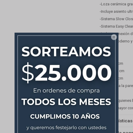
-Loza cerámica gr
-Incluye asiento ultr
-Sistema Slow Close
-Sistema Easy Clean
-Incluye conexión d

-Diseño moderno y
Medidas
-Altura: 40 cm
-Ancho: 37 cm
-Largo: 57 cm
-Descarga a la par
Ideal para quienes
calidad y mayor c
Características