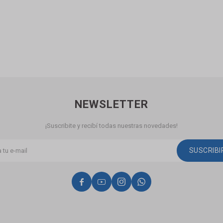
NEWSLETTER
¡Suscribite y recibí todas nuestras novedades!
SUSCRIB



