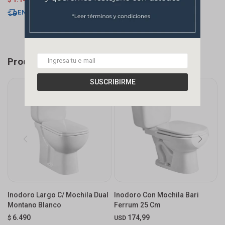
U
ENVÍO EXPRESS
ENVÍO EXPRESS
Productos que te pueden interesar
SUSCRIBIRME
Inodoro Largo C/ Mochila Dual
Inodoro Con Mochila Bari
I
Montano Blanco
Ferrum 25 Cm
M
6.490
174,99
$
USD
$