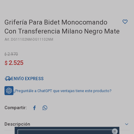
Grifería Para Bidet Monocomando
Con Transferencia Milano Negro Mate
DG11102NM-DG11102NM
2.970
$
2.525
$
ENVÍO EXPRESS
¿Preguntále a ChatGPT que ventajas tiene este producto?


Descripción
