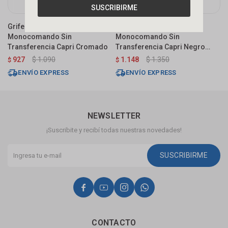
SUSCRIBIRME
Grifería De Bidet
Grifería De Bidet
G
Monocomando Sin
Monocomando Sin
M
Transferencia Capri Cromado
Transferencia Capri Negro
T
Mate
927
$
1.090
1.148
$
1.350
$
$
$
ENVÍO EXPRESS
ENVÍO EXPRESS
NEWSLETTER
¡Suscribite y recibí todas nuestras novedades!
SUSCRIBIRME




CONTACTO