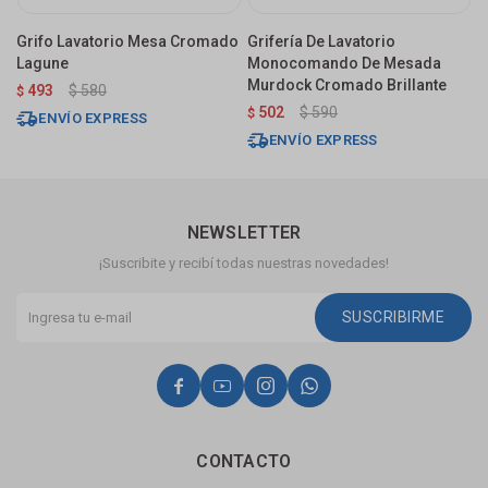
Grifo Lavatorio Mesa Cromado
Grifería De Lavatorio
G
Lagune
Monocomando De Mesada
M
Murdock Cromado Brillante
C
493
$
580
$
502
$
590
$
$
ENVÍO EXPRESS
ENVÍO EXPRESS
NEWSLETTER
¡Suscribite y recibí todas nuestras novedades!
SUSCRIBIRME




CONTACTO