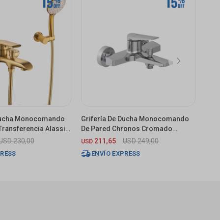
 Ducha Monocomando
Grifería De Ducha Monocomando
Gri
 Transferencia Alassio
De Pared Chronos Cromado
Exte
Brillante
Neg
USD
230,00
211,65
USD
249,00
USD
USD
PRESS
ENVÍO EXPRESS
E