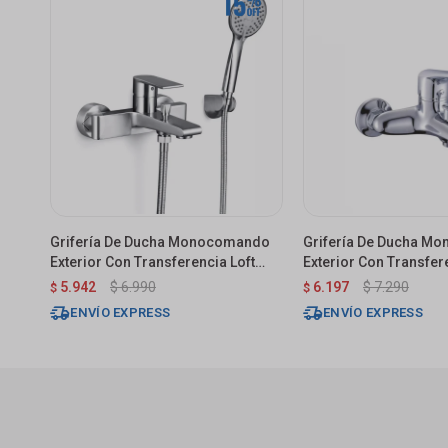
Grifería De Ducha Monocomando
Grifería De Ducha M
Exterior Con Transferencia Loft
Exterior Con Transfer
Gris Satinado
Cromado
5.942
$
6.990
6.197
$
7.290
$
$
ENVÍO EXPRESS
ENVÍO EXPRESS