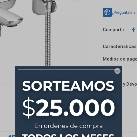
¿Preguntále a

Características
Medios de pag
Envíos

Cambios y Devo