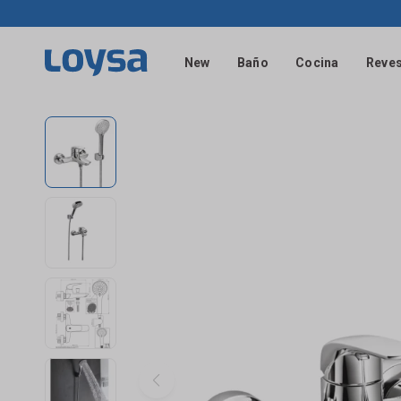
New
Baño
Cocina
Reves