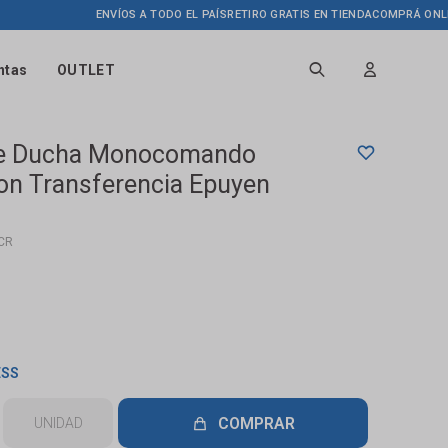
ENVÍOS A TODO EL PAÍS
RETIRO GRATIS EN TIENDA
COMPRÁ ONLINE H
ntas
OUTLET
 De Ducha Monocomando
Con Transferencia Epuyen
CR
ESS
COMPRAR
UNIDAD