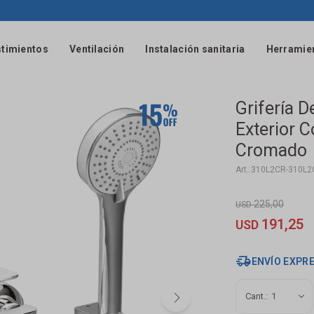
timientos
Ventilación
Instalación sanitaria
Herramie
Grifería
Exterior 
Cromado
310L2CR-310L2
225,00
USD
191,25
USD
ENVÍO EXPR
1