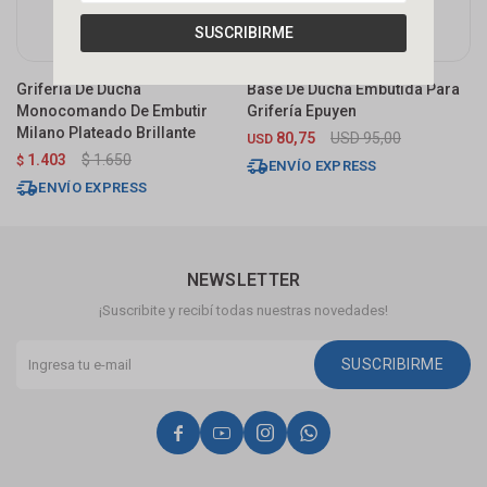
SUSCRIBIRME
Grifería De Ducha
Base De Ducha Embutida Para
G
Monocomando De Embutir
Grifería Epuyen
M
Milano Plateado Brillante
T
80,75
USD
95,00
USD
1.403
$
1.650
$
U
ENVÍO EXPRESS
ENVÍO EXPRESS
NEWSLETTER
¡Suscribite y recibí todas nuestras novedades!
SUSCRIBIRME



