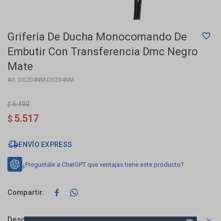
Grifería De Ducha Monocomando De
Embutir Con Transferencia Dmc Negro
Mate
DG204NM-DG204NM
6.490
$
5.517
$
ENVÍO EXPRESS
¿Preguntále a ChatGPT que ventajas tiene este producto?


Descripción