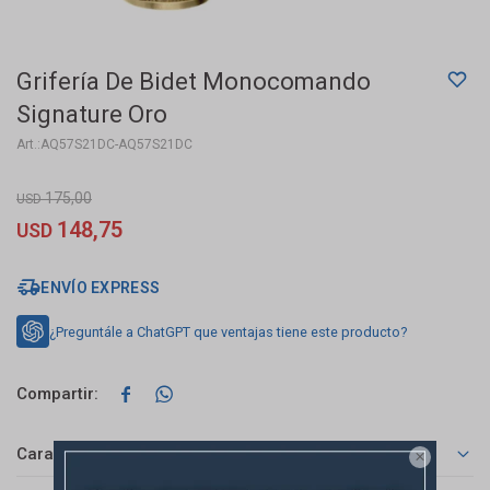
Grifería De Bidet Monocomando
Signature Oro
AQ57S21DC-AQ57S21DC
175,00
USD
148,75
USD
ENVÍO EXPRESS
¿Preguntále a ChatGPT que ventajas tiene este producto?


Características
