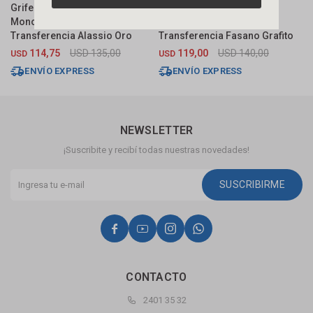
Grifería De Bidet
Grifería De Bidet
G
Monocomando Con
Monocomando Con
C
Transferencia Alassio Oro
Transferencia Fasano Grafito
T
114,75
USD
135,00
119,00
USD
140,00
USD
USD
U
ENVÍO EXPRESS
ENVÍO EXPRESS
NEWSLETTER
¡Suscribite y recibí todas nuestras novedades!
SUSCRIBIRME




CONTACTO
2401 35 32