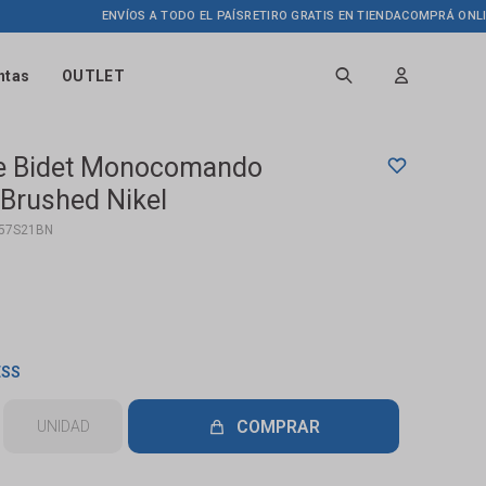
ENVÍOS A TODO EL PAÍS
RETIRO GRATIS EN TIENDA
COMPRÁ ONLINE H
ntas
OUTLET
De Bidet Monocomando
 Brushed Nikel
57S21BN
ESS
COMPRAR
UNIDAD