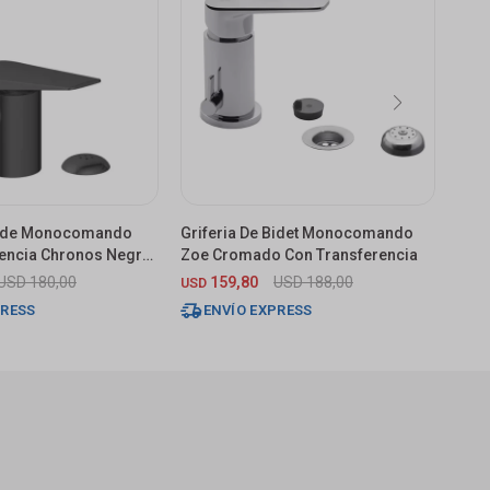
 Bide Monocomando
Griferia De Bidet Monocomando
Grif
rencia Chronos Negro
Zoe Cromado Con Transferencia
Con 
USD
180,00
159,80
USD
188,00
6.
USD
$
PRESS
ENVÍO EXPRESS
E