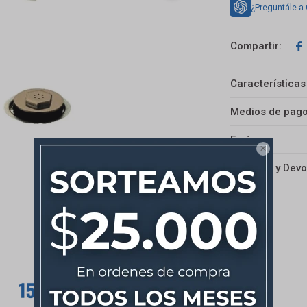
¿Preguntále a

Características
Medios de pag
Envíos

Cambios y Devo