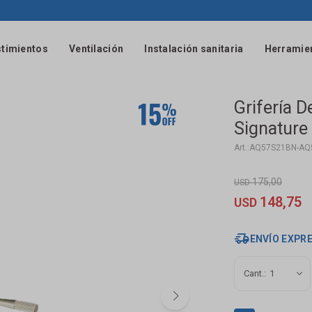
timientos
Ventilación
Instalación sanitaria
Herramie
Grifería 
Signature
AQ57S21BN-AQ
175,00
USD
148,75
USD
ENVÍO EXPR
1