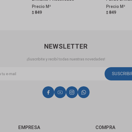
849
849
$
$
NEWSLETTER
¡Suscribite y recibí todas nuestras novedades!
SUSCRIB




EMPRESA
COMPRA