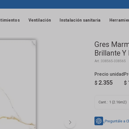
timientos
Ventilación
Instalación sanitaria
Herramie
Gres Marm
Brillante Y
338565-338565
2.355
$
$
1 (2.16m2)
¿Preguntále a C