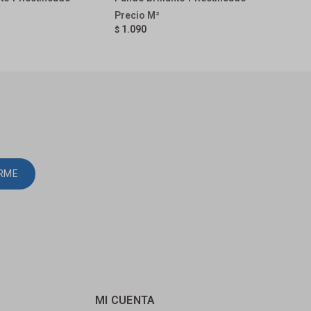
1.090
1.
$
$
IRME
MI CUENTA