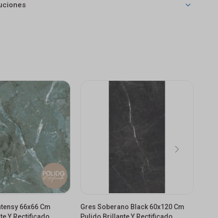
uciones
ntensy 66x66 Cm
Gres Soberano Black 60x120 Cm
Gres
nte Y Rectificado
Pulido Brillante Y Rectificado
Bril