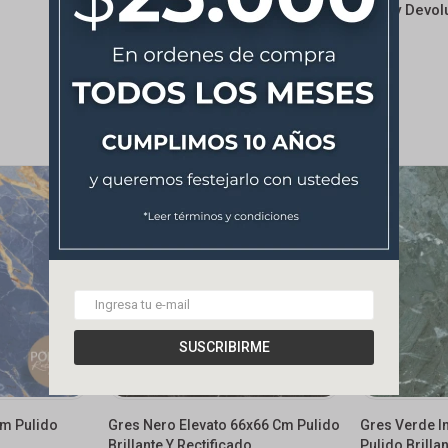
Cambios y Devol
SUSCRIBIRME
Cm Pulido
Gres Nero Elevato 66x66 Cm Pulido
Gres Verde I
Brillante Y Rectificado
Pulido Brilla