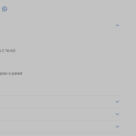

a 2.16 m2
 piso o pared