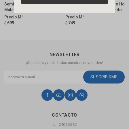
Semigres Zutim 27x110 Cm
Gres Carvalho Natural Claro Hd
G
Mate Y Rectificado
20x120 Cm Mate Y Rectificado
M
699
749
$
$
$
NEWSLETTER
¡Suscribite y recibí todas nuestras novedades!
SUSCRIBIRME




CONTACTO
2401 35 32