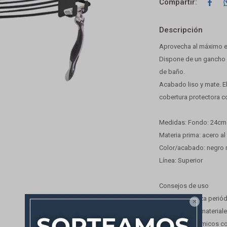

Descripción
Aprovecha al máximo el
Dispone de un gancho mó
de baño.
Acabado liso y mate. El
cobertura protectora co
Medidas: Fondo: 24cm 
Materia prima: acero a
Color/acabado: negro
Línea: Superior
Consejos de uso
-Para la limpieza perió

-Nunca utilice material
productos químicos corr