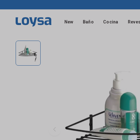
New
Baño
Cocina
Reves