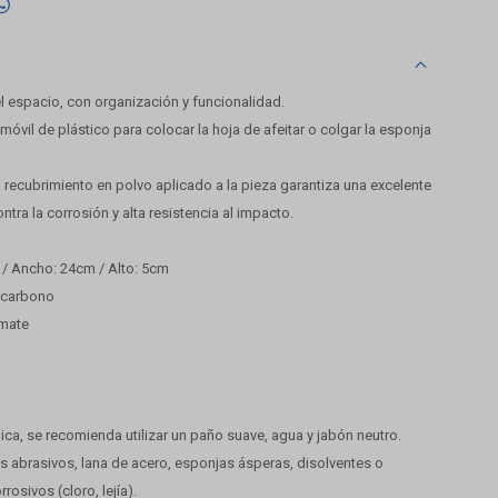

 espacio, con organización y funcionalidad.
vil de plástico para colocar la hoja de afeitar o colgar la esponja
 recubrimiento en polvo aplicado a la pieza garantiza una excelente
ntra la corrosión y alta resistencia al impacto.
/ Ancho: 24cm / Alto: 5cm
l carbono
 mate
dica, se recomienda utilizar un paño suave, agua y jabón neutro.
es abrasivos, lana de acero, esponjas ásperas, disolventes o
osivos (cloro, lejía).