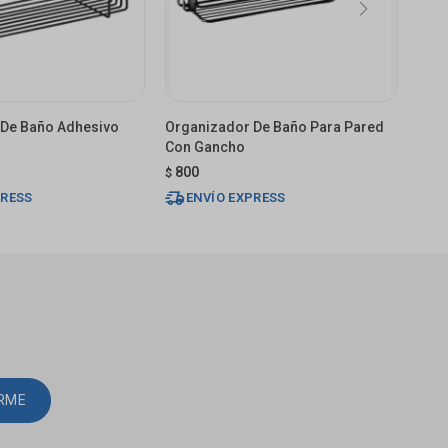
 De Baño Adhesivo
Organizador De Baño Para Pared
Orga
Con Gancho
Neg
800
82
$
$
PRESS
ENVÍO EXPRESS
E
IRME