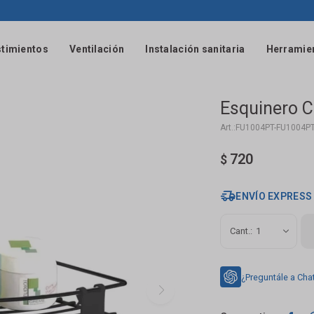
timientos
Ventilación
Instalación sanitaria
Herramie
Esquinero 
FU1004PT-FU1004P
720
$
ENVÍO EXPRESS
1
¿Preguntále a Cha