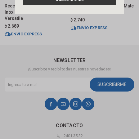
Receptaculo Tapa Acero
Receptáculo Lineal Negro Mate
E
Inoxidable 50cm Salida Central
Revestible 70 Cm Dmc
I
Versatile
2.740
$
$
2.689
$
ENVÍO EXPRESS
ENVÍO EXPRESS
NEWSLETTER
¡Suscribite y recibí todas nuestras novedades!
SUSCRIBIRME




CONTACTO
2401 35 32