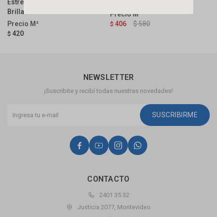
Estrella Blanco 32x62 Cm
Cm Satinado Y Rectificado
B
Brillante
406
$
580
$
$
420
$
NEWSLETTER
¡Suscribite y recibí todas nuestras novedades!
SUSCRIBIRME




CONTACTO
2401 35 32
Justicia 2077, Montevideo