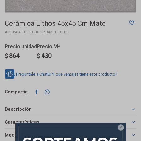
Cerámica Lithos 45x45 Cm Mate
0604301101101-0604301101101
864
430
$
$
¿Preguntále a ChatGPT que ventajas tiene este producto?


Descripción
Características

Medios de pago