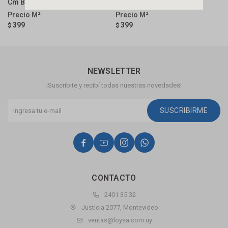
Cm Brillante
Mate
B
399
399
$
$
$
NEWSLETTER
¡Suscribite y recibí todas nuestras novedades!
SUSCRIBIRME




CONTACTO
2401 35 32
Justicia 2077, Montevideo
ventas@loysa.com.uy