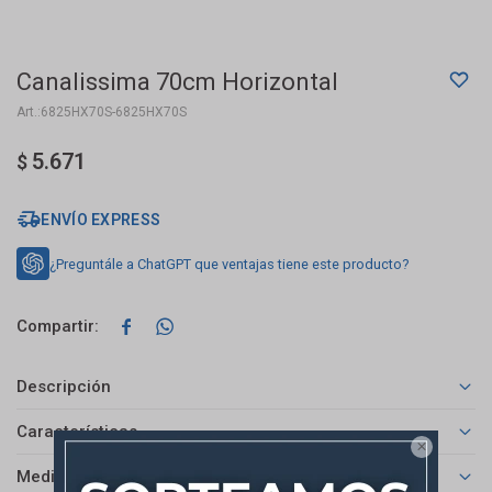
Canalissima 70cm Horizontal
6825HX70S-6825HX70S
5.671
$
ENVÍO EXPRESS
¿Preguntále a ChatGPT que ventajas tiene este producto?


Descripción
Características

Medios de pago