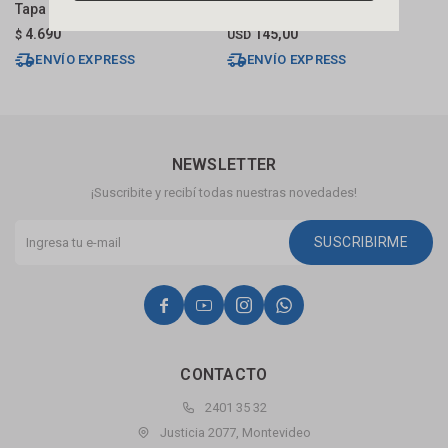
Tapa Ac Inox 70cm Smart
60cm Multi Master
$
4.690
145,00
$
USD
ENVÍO EXPRESS
ENVÍO EXPRESS
NEWSLETTER
¡Suscribite y recibí todas nuestras novedades!
SUSCRIBIRME




CONTACTO
2401 35 32
Justicia 2077, Montevideo