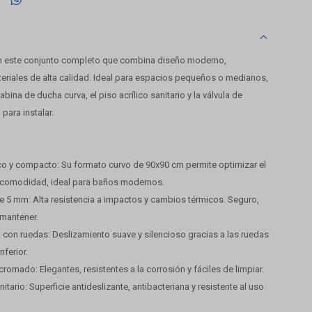
n este conjunto completo que combina diseño moderno,
teriales de alta calidad. Ideal para espacios pequeños o medianos,
cabina de ducha curva, el piso acrílico sanitario y la válvula de
para instalar.
o y compacto: Su formato curvo de 90x90 cm permite optimizar el
r comodidad, ideal para baños modernos.
de 5 mm: Alta resistencia a impactos y cambios térmicos. Seguro,
 mantener.
 con ruedas: Deslizamiento suave y silencioso gracias a las ruedas
nferior.
cromado: Elegantes, resistentes a la corrosión y fáciles de limpiar.
anitario: Superficie antideslizante, antibacteriana y resistente al uso