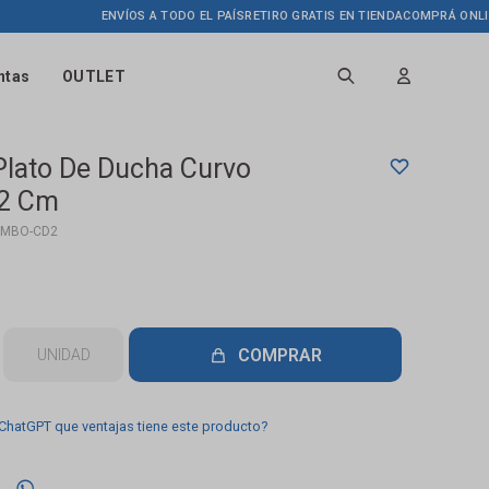
ENVÍOS A TODO EL PAÍS
RETIRO GRATIS EN TIENDA
COMPRÁ ONLINE HA
ntas
OUTLET
Plato De Ducha Curvo
2 Cm
OMBO-CD2
COMPRAR
UNIDAD
 ChatGPT que ventajas tiene este producto?
