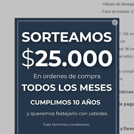
- Válvula de desagü
- Fácil de instalar: 

Medidas
-Altura total: 192 c
-Ancho: 90 cm
-Profundidad: 90 c
-Espesor del vidrio
Un conjunto comple
mucho estilo.
Características
Medios de pag
Envíos
Cambios y Devo