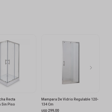
cha Recta
Mampara De Vidrio Regulable 120-
Cabi
 Sin Piso
134 Cm
90x
299,00
USD
USD