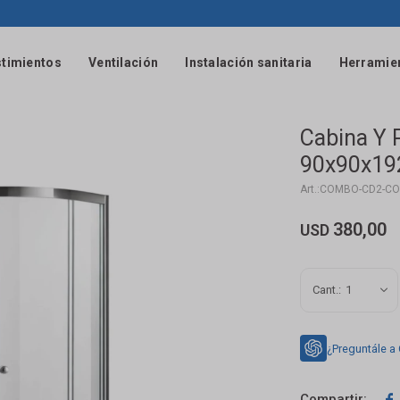
timientos
Ventilación
Instalación sanitaria
Herramie
Cabina Y 
90x90x19
COMBO-CD2-C
380,00
USD
1
¿Preguntále a
