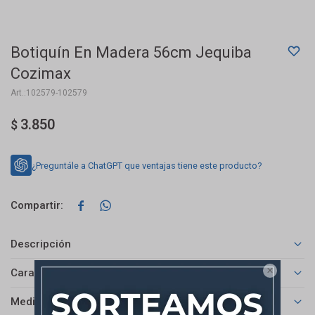
Botiquín En Madera 56cm Jequiba
Cozimax
102579-102579
3.850
$
¿Preguntále a ChatGPT que ventajas tiene este producto?


Descripción

Características
Medios de pago