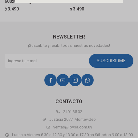
600x850 Beige Cozimax
600x850 Blanco Cozimax
N
3.490
3.490
$
$
$
NEWSLETTER
¡Suscribite y recibí todas nuestras novedades!
SUSCRIBIRME




CONTACTO
2401 35 32
Justicia 2077, Montevideo
ventas@loysa.com.uy
Lunes a Viernes 8:30 a 12:30 y 13:30 a 17:30 hs Sábados 9:00 a 13:00