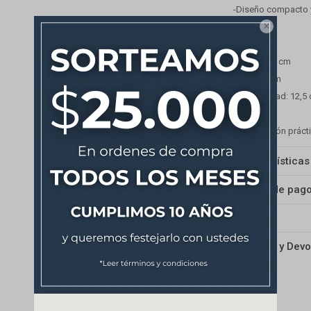
-Diseño compacto y 

Medidas
-Ancho: 56 cm
-Alto: 55 cm
-Profundidad: 12,5
Una solución prácti
Características
Medios de pag
Envíos
Cambios y Devo