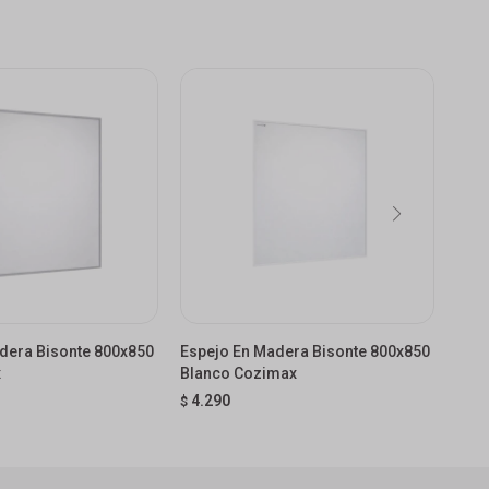
dera Bisonte 800x850
Espejo En Madera Bisonte 800x850
Boti
x
Blanco Cozimax
Cate
4.290
4.
$
$