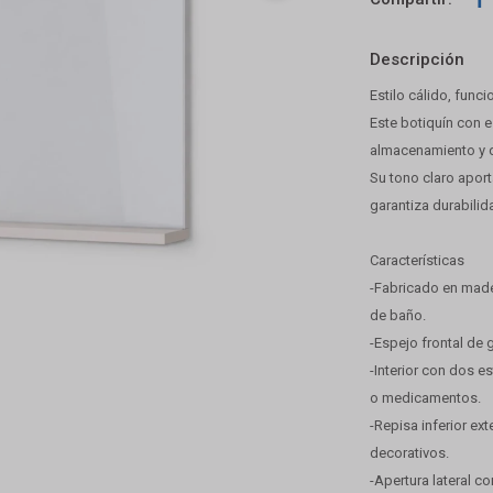
Descripción
Estilo cálido, func
Este botiquín con e
almacenamiento y 
Su tono claro aport
garantiza durabilida
Características
-Fabricado en mader
de baño.
-Espejo frontal de 
-Interior con dos e
o medicamentos.
-Repisa inferior ex
decorativos.
-Apertura lateral c