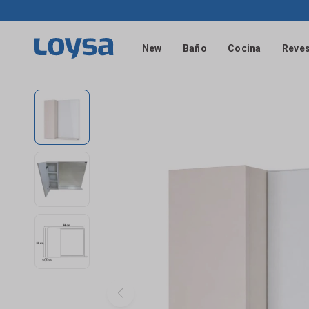
New
Baño
Cocina
Reves