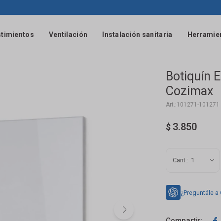
timientos
Ventilación
Instalación sanitaria
Herramie
Botiquín 
Cozimax
101271-101271
3.850
$
1
¿Preguntále a
