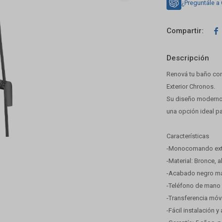
¿Preguntále a

Descripción
Renová tu baño co
Exterior Chronos.
Su diseño moderno 
una opción ideal pa
Características
-Monocomando exter
-Material: Bronce, a
-Acabado negro mate
-Teléfono de mano 
-Transferencia móv
-Fácil instalación y