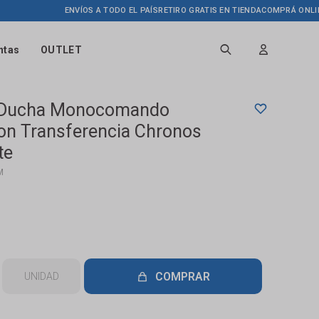
ENVÍOS A TODO EL PAÍS
RETIRO GRATIS EN TIENDA
COMPRÁ ONLINE HAS
ntas
OUTLET
e Ducha Monocomando
Con Transferencia Chronos
te
M
COMPRAR
UNIDAD