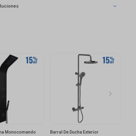
luciones
cha Monocomando
Barral De Ducha Exterior
Barr