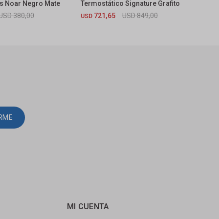
ías Noar Negro Mate
Termostático Signature Grafito
Term
Cepi
USD
380,00
721,65
USD
849,00
USD
USD
IRME
MI CUENTA