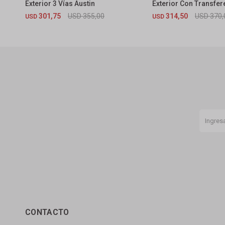
Exterior 3 Vías Austin
Exterior Con Transfere
Tucson Gris Satinado
301,75
USD
355,00
314,50
USD
370,
USD
USD
CONTACTO