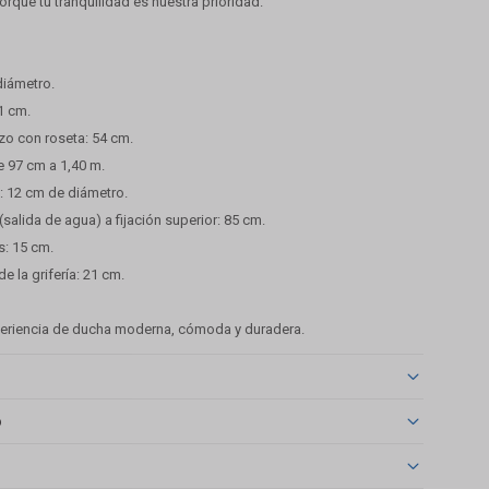
porque tu tranquilidad es nuestra prioridad.
diámetro.
1 cm.
azo con roseta: 54 cm.
de 97 cm a 1,40 m.
: 12 cm de diámetro.
salida de agua) a fijación superior: 85 cm.
s: 15 cm.
e la grifería: 21 cm.
periencia de ducha moderna, cómoda y duradera.
o