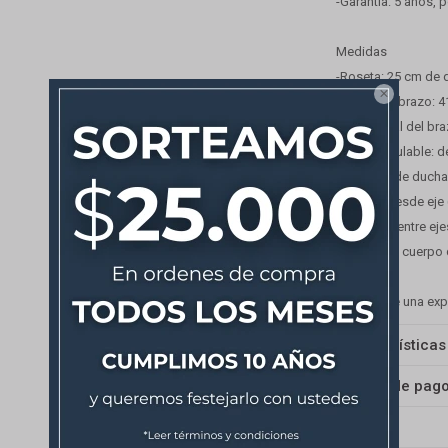
-Garantía: 5 años, 
Medidas
-Roseta: 25 cm de 

-Largo del brazo: 4
-Largo total del br
-Altura regulable: 
-Teléfono de ducha
-Medida desde eje (
-Distancia entre eje
-Ancho del cuerpo d
Disfrutá de una ex
Características
Medios de pag
Envíos