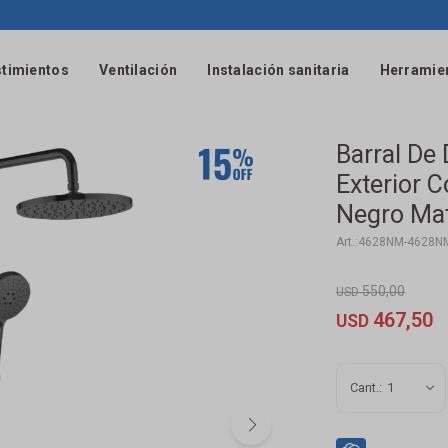
timientos
Ventilación
Instalación sanitaria
Herramie
Barral D
Exterior 
Negro Ma
4628NM-4628N
550,00
USD
467,50
USD
1