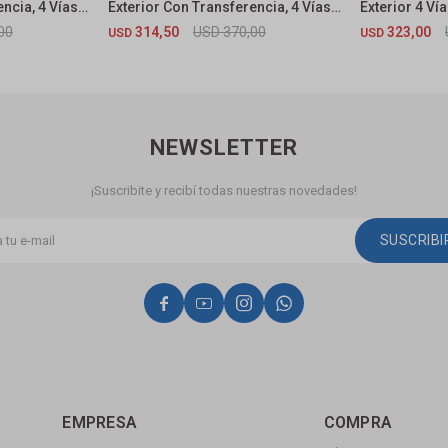
ncia, 4 Vías
Exterior Con Transferencia, 4 Vías
Exterior 4 V
Ducha Escocesa Oxford Cromado
00
314,50
USD
370,00
323,00
USD
USD
NEWSLETTER
¡Suscribite y recibí todas nuestras novedades!
SUSCRIB




EMPRESA
COMPRA