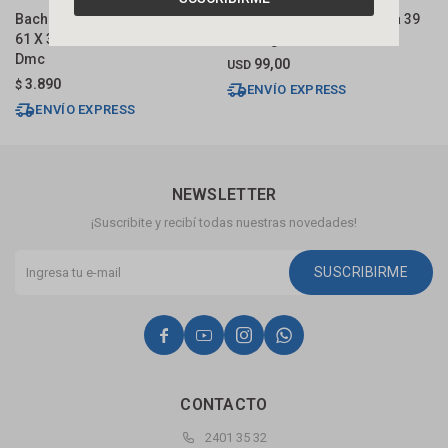
Bacha De Apoyo Rectangular
Bacha De Apoyo Cuadrada 39
B
61 X 35 Cm Blanca Brillante
Cm Negro Mate Dmc
C
Dmc
99,00
USD
$
3.890
$
ENVÍO EXPRESS
ENVÍO EXPRESS
NEWSLETTER
¡Suscribite y recibí todas nuestras novedades!
SUSCRIBIRME




CONTACTO
2401 35 32