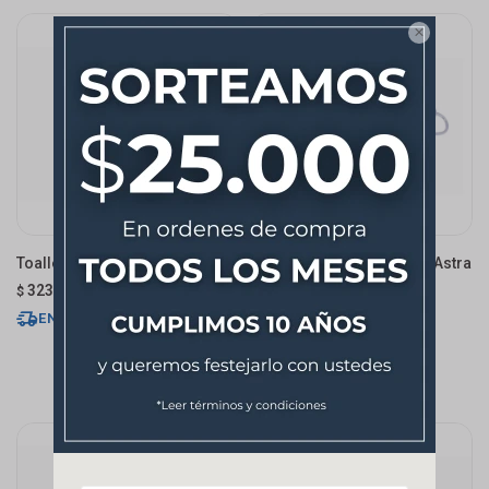

Toallero Aro Cromado Astra
Barral Toallero Cromado Astra
323
454
$
$
ENVÍO EXPRESS
ENVÍO EXPRESS