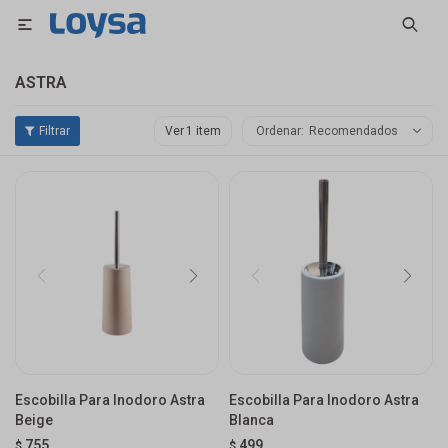

ASTRA
Ver
Recomendados
Escobilla Para Inodoro Astra
Escobilla Para Inodoro Astra
Beige
Blanca
755
499
$
$