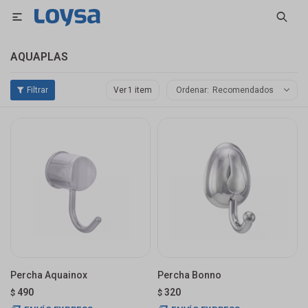

AQUAPLAS
Ver
Recomendados
Percha Aquainox
Percha Bonno
490
320
$
$