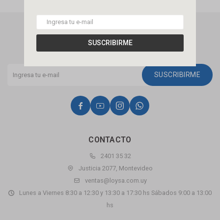
NEWSLETTER
SUSCRIBIRME
¡Suscribite y recibí todas nuestras novedades!
SUSCRIBIRME




CONTACTO
2401 35 32
Justicia 2077, Montevideo
ventas@loysa.com.uy
Lunes a Viernes 8:30 a 12:30 y 13:30 a 17:30 hs Sábados 9:00 a 13:00
hs